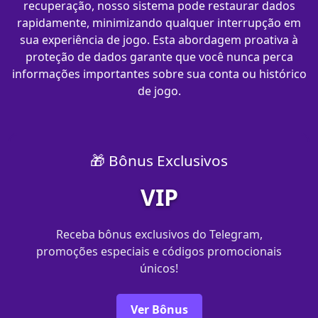
recuperação, nosso sistema pode restaurar dados
rapidamente, minimizando qualquer interrupção em
sua experiência de jogo. Esta abordagem proativa à
proteção de dados garante que você nunca perca
informações importantes sobre sua conta ou histórico
de jogo.
🎁 Bônus Exclusivos
VIP
Receba bônus exclusivos do Telegram,
promoções especiais e códigos promocionais
únicos!
Ver Bônus