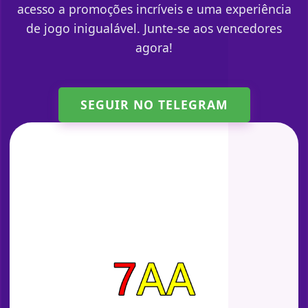
acesso a promoções incríveis e uma experiência
de jogo inigualável. Junte-se aos vencedores
agora!
SEGUIR NO TELEGRAM