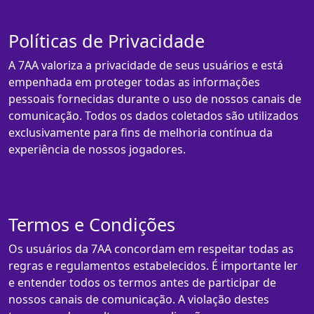
Políticas de Privacidade
A 7AA valoriza a privacidade de seus usuários e está
empenhada em proteger todas as informações
pessoais fornecidas durante o uso de nossos canais de
comunicação. Todos os dados coletados são utilizados
exclusivamente para fins de melhoria contínua da
experiência de nossos jogadores.
Termos e Condições
Os usuários da 7AA concordam em respeitar todas as
regras e regulamentos estabelecidos. É importante ler
e entender todos os termos antes de participar de
nossos canais de comunicação. A violação destes