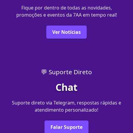
Fique por dentro de todas as novidades,
promoções e eventos da 7AA em tempo real!
Ver Notícias
💬 Suporte Direto
Chat
Suporte direto via Telegram, respostas rápidas e
atendimento personalizado!
Falar Suporte