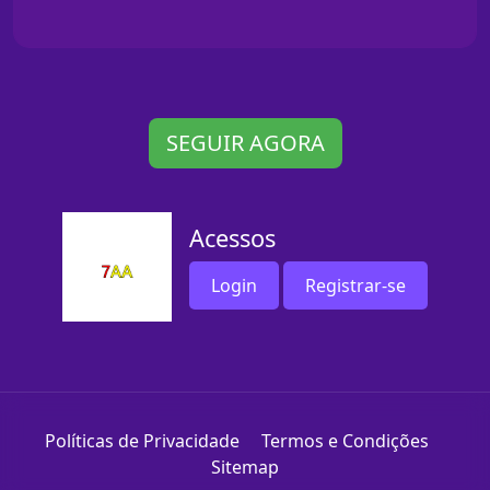
SEGUIR AGORA
Acessos
Login
Registrar-se
Políticas de Privacidade
Termos e Condições
Sitemap