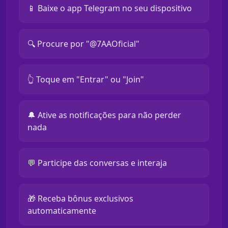
📱 Baixe o app Telegram no seu dispositivo
🔍 Procure por "@7AAOficial"
👆 Toque em "Entrar" ou "Join"
🔔 Ative as notificações para não perder
nada
💬 Participe das conversas e interaja
🎁 Receba bônus exclusivos
automaticamente