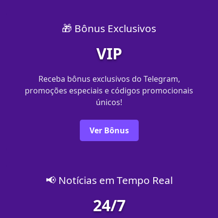
🎁 Bônus Exclusivos
VIP
Receba bônus exclusivos do Telegram,
promoções especiais e códigos promocionais
únicos!
Ver Bônus
📢 Notícias em Tempo Real
24/7