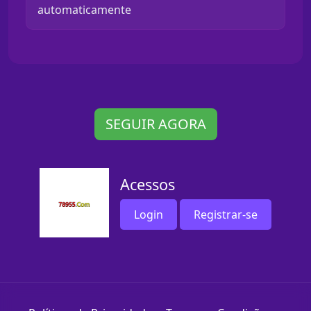
automaticamente
SEGUIR AGORA
Acessos
Login
Registrar-se