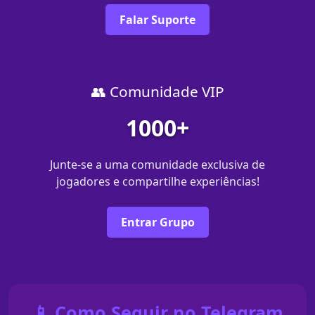
Falar Suporte
👥 Comunidade VIP
1000+
Junte-se a uma comunidade exclusiva de
jogadores e compartilhe experiências!
Entrar Grupo
📱 Como Seguir no Telegram