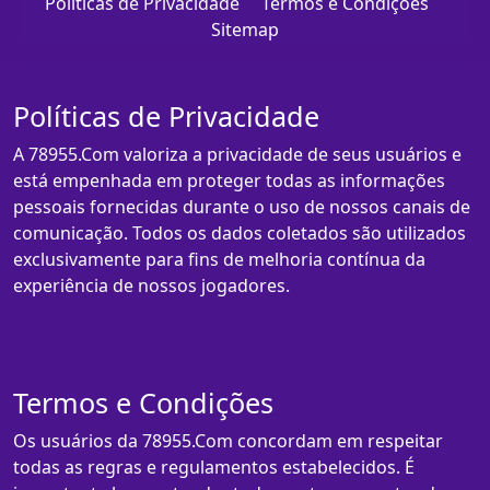
Políticas de Privacidade
Termos e Condições
Sitemap
Políticas de Privacidade
A 78955.Com valoriza a privacidade de seus usuários e
está empenhada em proteger todas as informações
pessoais fornecidas durante o uso de nossos canais de
comunicação. Todos os dados coletados são utilizados
exclusivamente para fins de melhoria contínua da
experiência de nossos jogadores.
Termos e Condições
Os usuários da 78955.Com concordam em respeitar
todas as regras e regulamentos estabelecidos. É