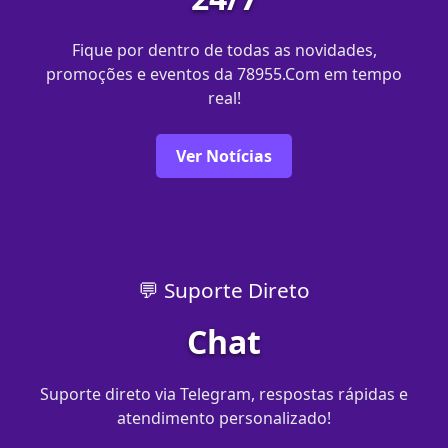
Fique por dentro de todas as novidades,
promoções e eventos da 78955.Com em tempo
real!
Ver Notícias
💬 Suporte Direto
Chat
Suporte direto via Telegram, respostas rápidas e
atendimento personalizado!