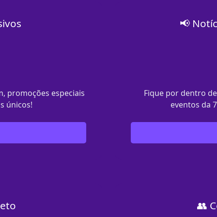
sivos
📢 Notí
m, promoções especiais
Fique por dentro d
s únicos!
eventos da 
reto
👥 