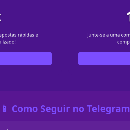
t
espostas rápidas e
Junte-se a uma com
lizado!
compa
e
📱 Como Seguir no Telegram