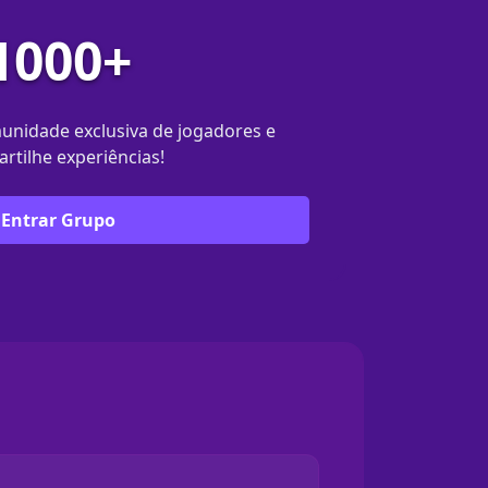
1000+
unidade exclusiva de jogadores e
rtilhe experiências!
Entrar Grupo