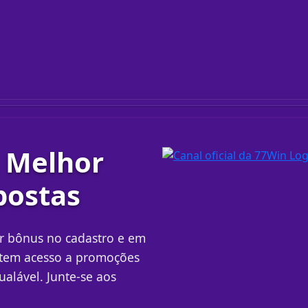
A Melhor
postas
r bônus no cadastro e em
 tem acesso a promoções
ualável. Junte-se aos