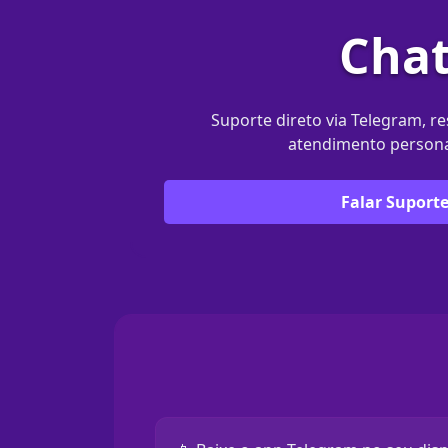
Cha
Suporte direto via Telegram, r
atendimento persona
Falar Suport