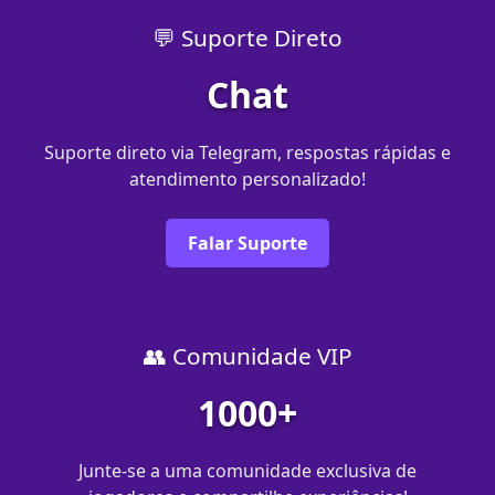
💬 Suporte Direto
Chat
Suporte direto via Telegram, respostas rápidas e
atendimento personalizado!
Falar Suporte
👥 Comunidade VIP
1000+
Junte-se a uma comunidade exclusiva de