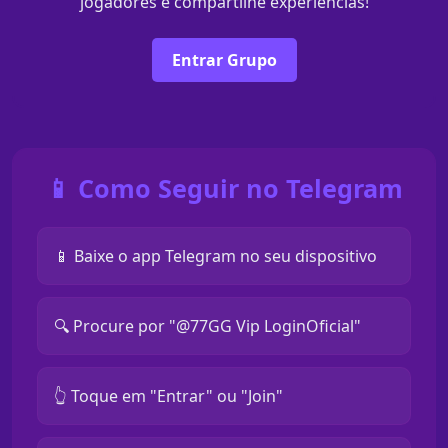
jogadores e compartilhe experiências!
Entrar Grupo
📱 Como Seguir no Telegram
📱 Baixe o app Telegram no seu dispositivo
🔍 Procure por "@77GG Vip LoginOficial"
👆 Toque em "Entrar" ou "Join"