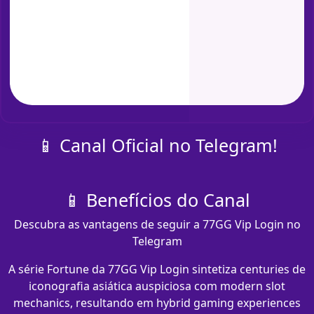
📱 Canal Oficial no Telegram!
📱 Benefícios do Canal
Descubra as vantagens de seguir a 77GG Vip Login no
Telegram
A série Fortune da 77GG Vip Login sintetiza centuries de
iconografia asiática auspiciosa com modern slot
mechanics, resultando em hybrid gaming experiences