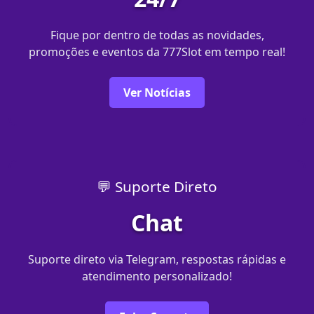
Fique por dentro de todas as novidades,
promoções e eventos da 777Slot em tempo real!
Ver Notícias
💬 Suporte Direto
Chat
Suporte direto via Telegram, respostas rápidas e
atendimento personalizado!