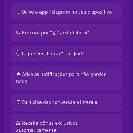
📱 Baixe o app Telegram no seu dispositivo
🔍 Procure por "@777SlotOficial"
👆 Toque em "Entrar" ou "Join"
🔔 Ative as notificações para não perder
nada
💬 Participe das conversas e interaja
🎁 Receba bônus exclusivos
automaticamente