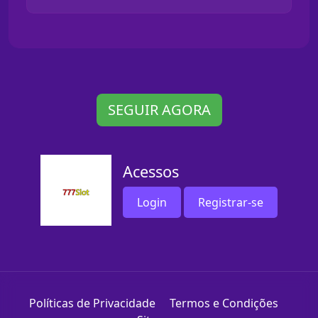
SEGUIR AGORA
Acessos
Login
Registrar-se
Políticas de Privacidade
Termos e Condições