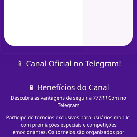
📱 Canal Oficial no Telegram!
📱 Benefícios do Canal
Descubra as vantagens de seguir a 777RR.Com no
Telegram
Participe de torneios exclusivos para usuários mobile,
com premiações especiais e competições
emocionantes. Os torneios são organizados por