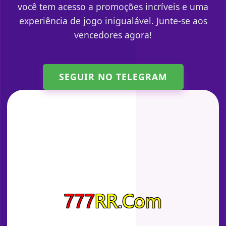
você tem acesso a promoções incríveis e uma
experiência de jogo inigualável. Junte-se aos
vencedores agora!
SEGUIR NO TELEGRAM