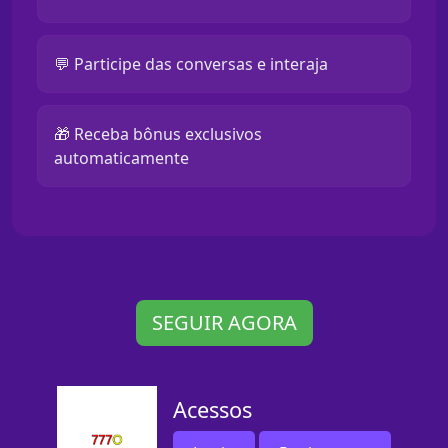
💬 Participe das conversas e interaja
🎁 Receba bônus exclusivos
automaticamente
SEGUIR AGORA
Acessos