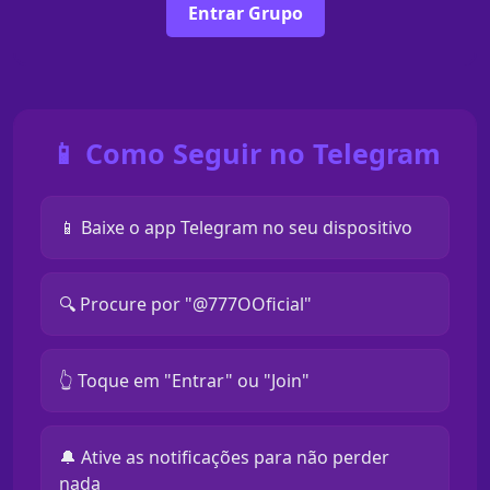
Entrar Grupo
📱 Como Seguir no Telegram
📱 Baixe o app Telegram no seu dispositivo
🔍 Procure por "@777OOficial"
👆 Toque em "Entrar" ou "Join"
🔔 Ative as notificações para não perder
nada