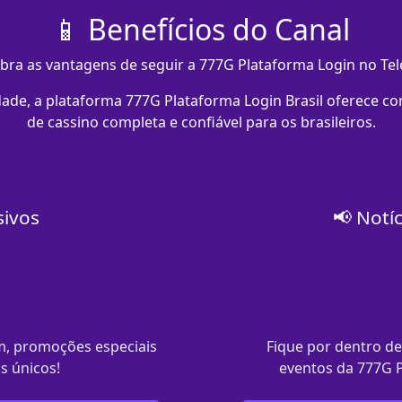
📱 Benefícios do Canal
bra as vantagens de seguir a 777G Plataforma Login no Te
dade, a plataforma 777G Plataforma Login Brasil oferece 
de cassino completa e confiável para os brasileiros.
sivos
📢 Notí
m, promoções especiais
Fique por dentro d
s únicos!
eventos da 777G 