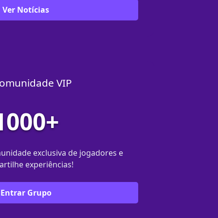
Ver Notícias
Comunidade VIP
1000+
unidade exclusiva de jogadores e
rtilhe experiências!
Entrar Grupo