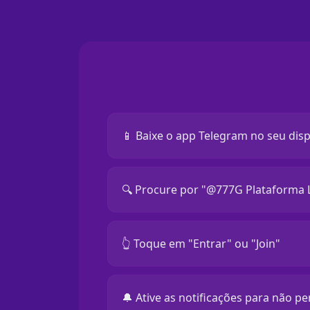
📱 Baixe o app Telegram no seu disp
🔍 Procure por "@777G Plataforma L
👆 Toque em "Entrar" ou "Join"
🔔 Ative as notificações para não p