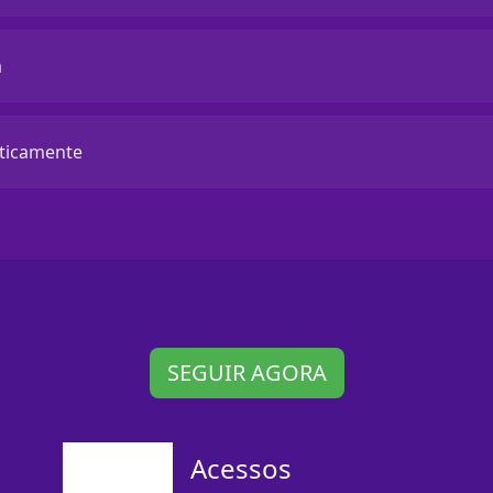
a
aticamente
SEGUIR AGORA
Acessos