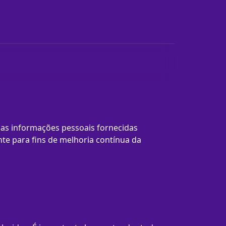
 as informações pessoais fornecidas
te para fins de melhoria contínua da