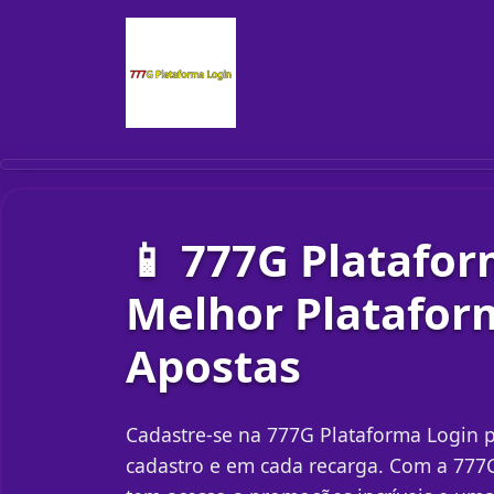
📱 777G Platafor
Melhor Platafor
Apostas
Cadastre-se na 777G Plataforma Login 
cadastro e em cada recarga. Com a 777