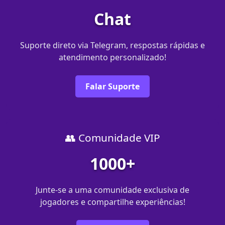
Chat
Suporte direto via Telegram, respostas rápidas e
atendimento personalizado!
Falar Suporte
👥 Comunidade VIP
1000+
Junte-se a uma comunidade exclusiva de
jogadores e compartilhe experiências!