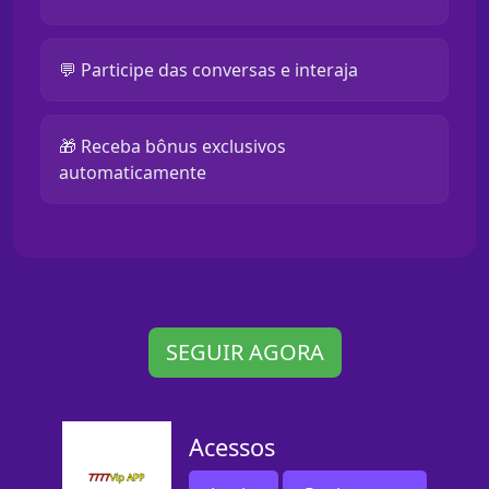
💬 Participe das conversas e interaja
🎁 Receba bônus exclusivos
automaticamente
SEGUIR AGORA
Acessos