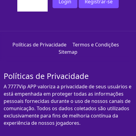
Login
Registrar-se
Políticas de Privacidade
Termos e Condições
Sitemap
Políticas de Privacidade
A 7777Vip APP valoriza a privacidade de seus usuários e
está empenhada em proteger todas as informações
pessoais fornecidas durante o uso de nossos canais de
comunicação. Todos os dados coletados são utilizados
exclusivamente para fins de melhoria contínua da
experiência de nossos jogadores.