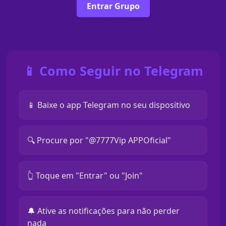
Entrar Grupo
📱 Como Seguir no Telegram
📱 Baixe o app Telegram no seu dispositivo
🔍 Procure por "@7777Vip APPOficial"
👆 Toque em "Entrar" ou "Join"
🔔 Ative as notificações para não perder
nada