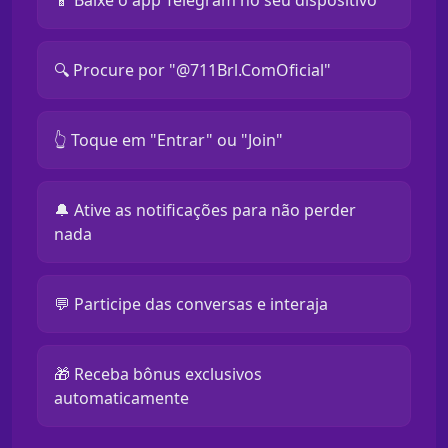
📱 Baixe o app Telegram no seu dispositivo
🔍 Procure por "@711Brl.ComOficial"
👆 Toque em "Entrar" ou "Join"
🔔 Ative as notificações para não perder
nada
💬 Participe das conversas e interaja
🎁 Receba bônus exclusivos
automaticamente