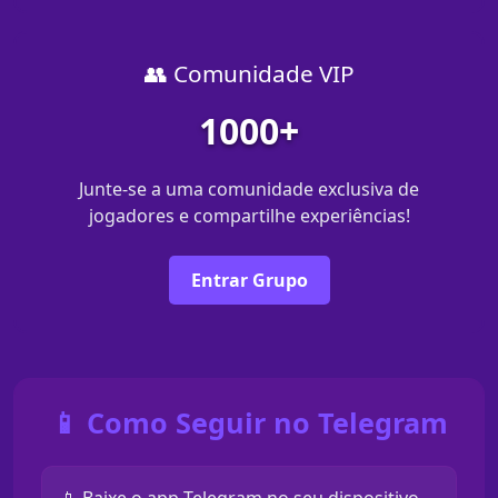
👥 Comunidade VIP
1000+
Junte-se a uma comunidade exclusiva de
jogadores e compartilhe experiências!
Entrar Grupo
📱 Como Seguir no Telegram