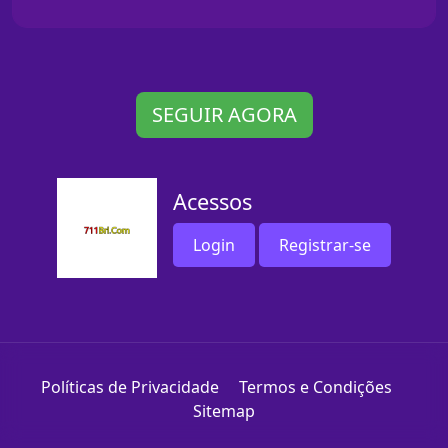
SEGUIR AGORA
Acessos
Login
Registrar-se
Políticas de Privacidade
Termos e Condições
Sitemap