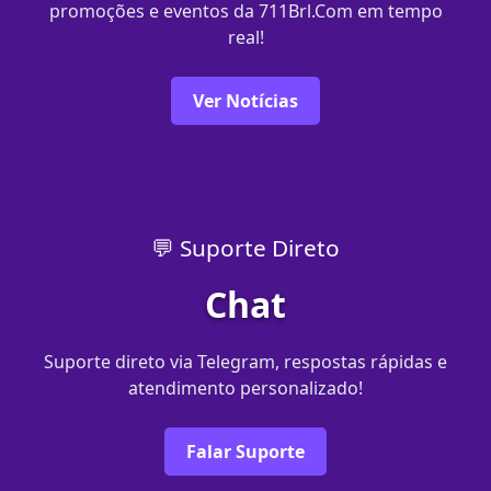
promoções e eventos da 711Brl.Com em tempo
real!
Ver Notícias
💬 Suporte Direto
Chat
Suporte direto via Telegram, respostas rápidas e
atendimento personalizado!
Falar Suporte