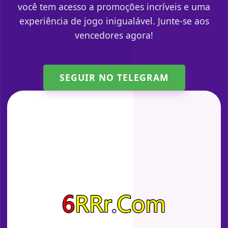
você tem acesso a promoções incríveis e uma
experiência de jogo inigualável. Junte-se aos
vencedores agora!
SEGUIR NO TELEGRAM