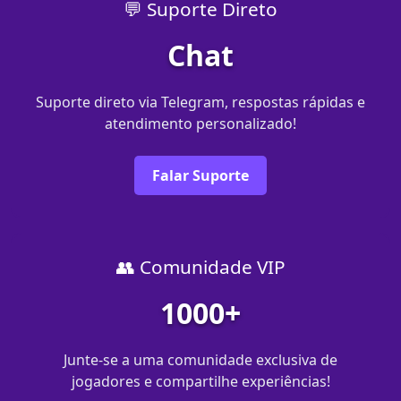
💬 Suporte Direto
Chat
Suporte direto via Telegram, respostas rápidas e
atendimento personalizado!
Falar Suporte
👥 Comunidade VIP
1000+
Junte-se a uma comunidade exclusiva de
jogadores e compartilhe experiências!