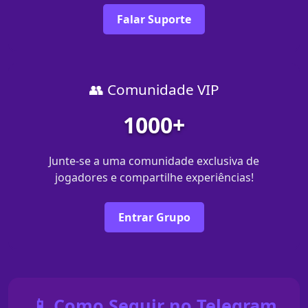
Falar Suporte
👥 Comunidade VIP
1000+
Junte-se a uma comunidade exclusiva de
jogadores e compartilhe experiências!
Entrar Grupo
📱 Como Seguir no Telegram