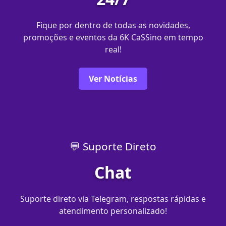
Fique por dentro de todas as novidades,
promoções e eventos da 6K CaSSino em tempo
real!
Ver Notícias
💬 Suporte Direto
Chat
Suporte direto via Telegram, respostas rápidas e
atendimento personalizado!