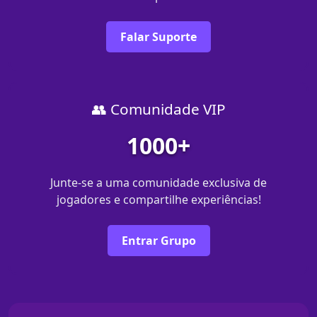
Falar Suporte
👥 Comunidade VIP
1000+
Junte-se a uma comunidade exclusiva de
jogadores e compartilhe experiências!
Entrar Grupo