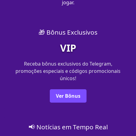
jogar.
🎁 Bônus Exclusivos
VIP
Receba bônus exclusivos do Telegram,
promoções especiais e códigos promocionais
únicos!
Ver Bônus
📢 Notícias em Tempo Real