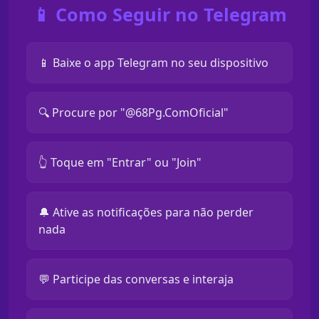
📱 Como Seguir no Telegram
📱 Baixe o app Telegram no seu dispositivo
🔍 Procure por "@68Pg.ComOficial"
👆 Toque em "Entrar" ou "Join"
🔔 Ative as notificações para não perder
nada
💬 Participe das conversas e interaja