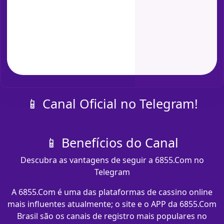
📱 Canal Oficial no Telegram!
📱 Benefícios do Canal
Descubra as vantagens de seguir a 6855.Com no
Telegram
A 6855.Com é uma das plataformas de cassino online
mais influentes atualmente; o site e o APP da 6855.Com
Brasil são os canais de registro mais populares no