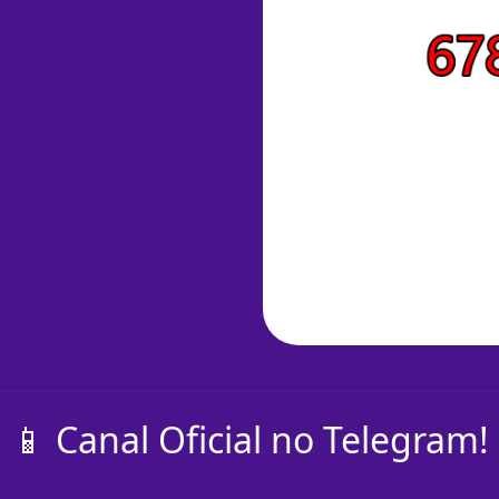
📱 Canal Oficial no Telegram!