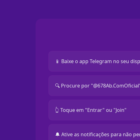
📱 Baixe o app Telegram no seu disp
🔍 Procure por "@678Ab.ComOficial
👆 Toque em "Entrar" ou "Join"
🔔 Ative as notificações para não p