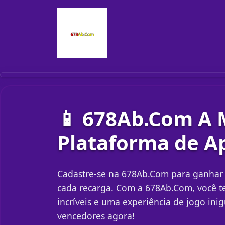
📱 678Ab.Com A 
Plataforma de A
Cadastre-se na 678Ab.Com para ganhar
cada recarga. Com a 678Ab.Com, você 
incríveis e uma experiência de jogo inig
vencedores agora!