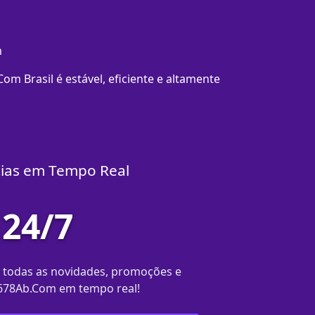
m
m Brasil é estável, eficiente e altamente
cias em Tempo Real
24/7
e todas as novidades, promoções e
678Ab.Com em tempo real!