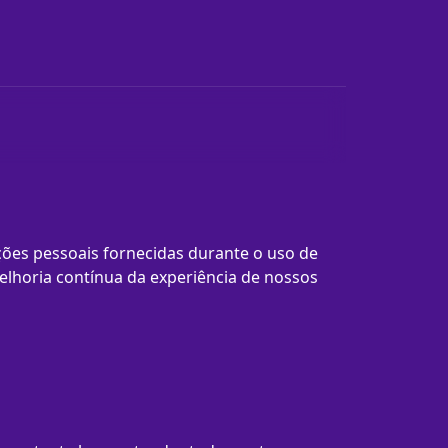
ões pessoais fornecidas durante o uso de
elhoria contínua da experiência de nossos