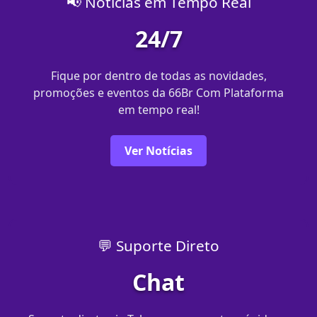
📢 Notícias em Tempo Real
24/7
Fique por dentro de todas as novidades,
promoções e eventos da 66Br Com Plataforma
em tempo real!
Ver Notícias
💬 Suporte Direto
Chat