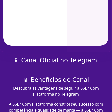
📱 Canal Oficial no Telegram!
📱 Benefícios do Canal
Descubra as vantagens de seguir a 66Br Com
Plataforma no Telegram
A 66Br Com Plataforma constrói seu sucesso com
competência e qualidade de marca — a 66Br Com