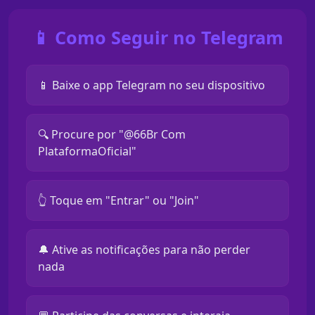
📱 Como Seguir no Telegram
📱 Baixe o app Telegram no seu dispositivo
🔍 Procure por "@66Br Com
PlataformaOficial"
👆 Toque em "Entrar" ou "Join"
🔔 Ative as notificações para não perder
nada