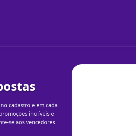
postas
 no cadastro e em cada
promoções incríveis e
unte-se aos vencedores