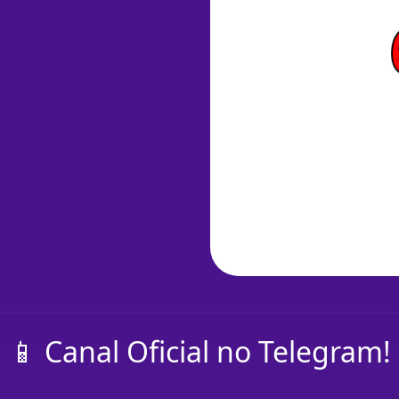
📱 Canal Oficial no Telegram!