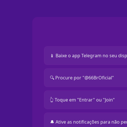
📱 Baixe o app Telegram no seu disp
🔍 Procure por "@66BrOficial"
👆 Toque em "Entrar" ou "Join"
🔔 Ative as notificações para não p