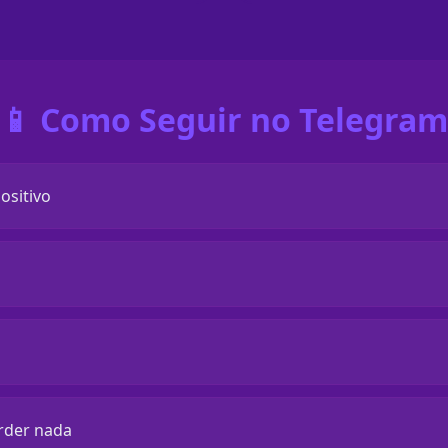
📱 Como Seguir no Telegram
ositivo
erder nada