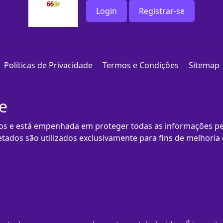
Login
Registrar-se
Políticas de Privacidade
Termos e Condições
Sitemap
de
rios e está empenhada em proteger todas as informações p
tados são utilizados exclusivamente para fins de melhoria