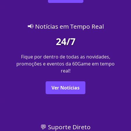
📢 Notícias em Tempo Real
24/7
Fique por dentro de todas as novidades,
promoções e eventos da 60Game em tempo
real!
Ver Notícias
💬 Suporte Direto