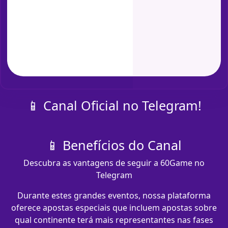
📱 Canal Oficial no Telegram!
📱 Benefícios do Canal
Descubra as vantagens de seguir a 60Game no
Telegram
Durante estes grandes eventos, nossa plataforma
oferece apostas especiais que incluem apostas sobre
qual continente terá mais representantes nas fases