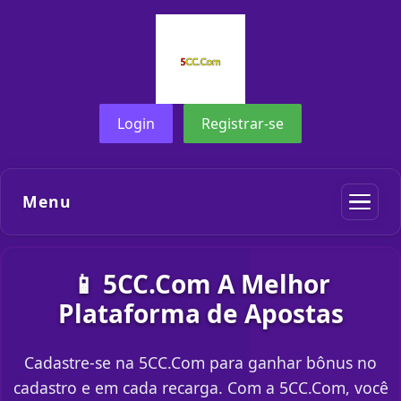
Login
Registrar-se
Menu
📱 5CC.Com A Melhor
Plataforma de Apostas
Cadastre-se na 5CC.Com para ganhar bônus no
cadastro e em cada recarga. Com a 5CC.Com, você