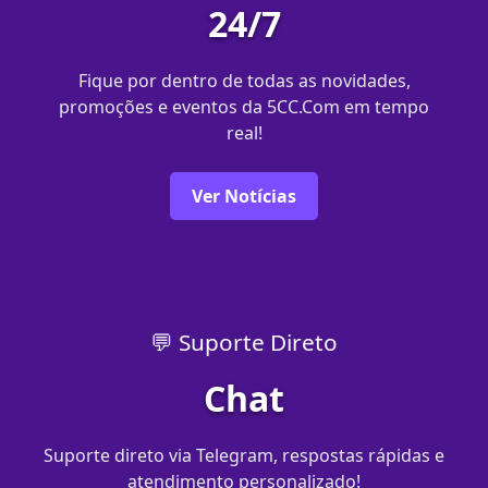
24/7
Fique por dentro de todas as novidades,
promoções e eventos da 5CC.Com em tempo
real!
Ver Notícias
💬 Suporte Direto
Chat
Suporte direto via Telegram, respostas rápidas e
atendimento personalizado!