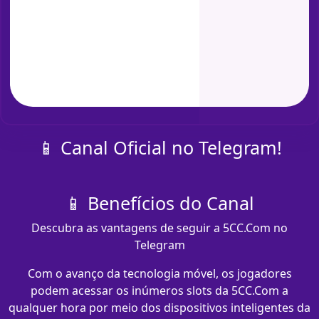
📱 Canal Oficial no Telegram!
📱 Benefícios do Canal
Descubra as vantagens de seguir a 5CC.Com no
Telegram
Com o avanço da tecnologia móvel, os jogadores
podem acessar os inúmeros slots da 5CC.Com a
qualquer hora por meio dos dispositivos inteligentes da