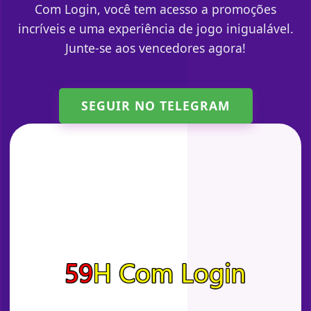
Com Login, você tem acesso a promoções
incríveis e uma experiência de jogo inigualável.
Junte-se aos vencedores agora!
SEGUIR NO TELEGRAM