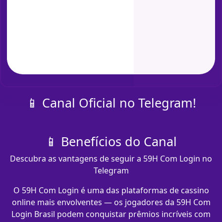
📱 Canal Oficial no Telegram!
📱 Benefícios do Canal
Descubra as vantagens de seguir a 59H Com Login no
Telegram
O 59H Com Login é uma das plataformas de cassino
online mais envolventes — os jogadores da 59H Com
Login Brasil podem conquistar prêmios incríveis com