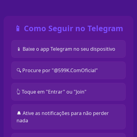
📱 Como Seguir no Telegram
📱 Baixe o app Telegram no seu dispositivo
🔍 Procure por "@599K.ComOficial"
👆 Toque em "Entrar" ou "Join"
🔔 Ative as notificações para não perder
nada