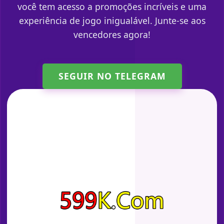
você tem acesso a promoções incríveis e uma
experiência de jogo inigualável. Junte-se aos
vencedores agora!
SEGUIR NO TELEGRAM