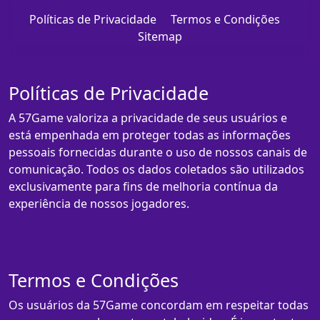
Políticas de Privacidade
Termos e Condições
Sitemap
Políticas de Privacidade
A 57Game valoriza a privacidade de seus usuários e
está empenhada em proteger todas as informações
pessoais fornecidas durante o uso de nossos canais de
comunicação. Todos os dados coletados são utilizados
exclusivamente para fins de melhoria contínua da
experiência de nossos jogadores.
Termos e Condições
Os usuários da 57Game concordam em respeitar todas