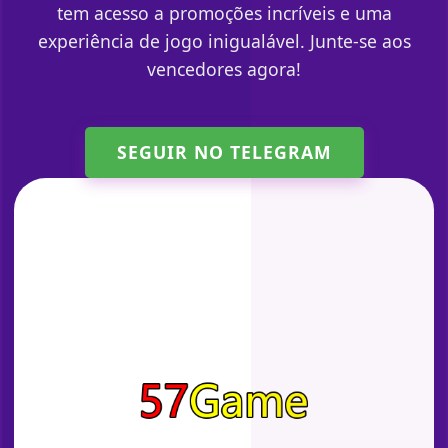
tem acesso a promoções incríveis e uma
experiência de jogo inigualável. Junte-se aos
vencedores agora!
SEGUIR NO TELEGRAM