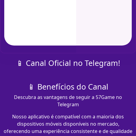
📱 Canal Oficial no Telegram!
📱 Benefícios do Canal
Descubra as vantagens de seguir a 57Game no
Telegram
Nosso aplicativo é compatível com a maioria dos
dispositivos móveis disponíveis no mercado,
oferecendo uma experiência consistente e de qualidade