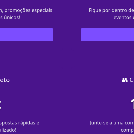
m, promoções especiais
Fique por dentro d
s únicos!
eventos 
reto
👥 
t
espostas rápidas e
Junte-se a uma com
lizado!
compa