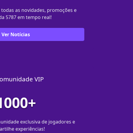
e todas as novidades, promoções e
da 5787 em tempo real!
Ver Notícias
Comunidade VIP
1000+
unidade exclusiva de jogadores e
rtilhe experiências!