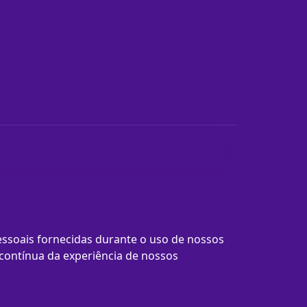
essoais fornecidas durante o uso de nossos
 contínua da experiência de nossos