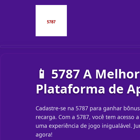
📱 5787 A Melhor
Plataforma de A
Cadastre-se na 5787 para ganhar bônus
recarga. Com a 5787, você tem acesso a
uma experiência de jogo inigualável. J
agora!