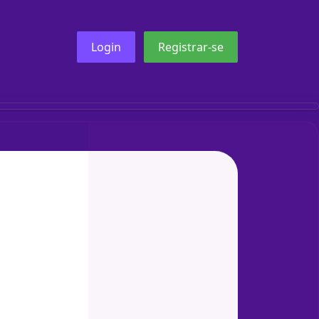
Login
Registrar-se