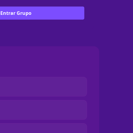
Entrar Grupo