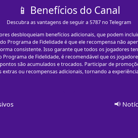
📱 Benefícios do Canal
Descubra as vantagens de seguir a 5787 no Telegram
ores desbloqueiam benefícios adicionais, que podem incluir
leza do Programa de Fidelidade é que ele recompensa não a
rma consistente. Isso garante que todos os jogadores ten
 Programa de Fidelidade, é recomendável que os jogadore
pontos são acumulados e trocados. Participar de promoçõe
 extras ou recompensas adicionais, tornando a experiência
sivos
📢 Notí