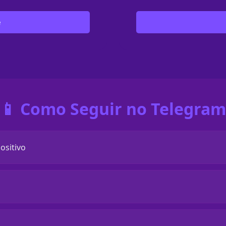
e
📱 Como Seguir no Telegram
ositivo