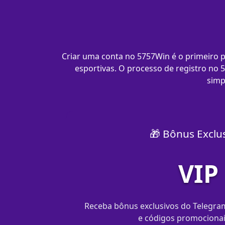
Criar uma conta no 5757Win é o primeiro p
esportivas. O processo de registro no 
simp
🎁 Bônus Exclu
VIP
Receba bônus exclusivos do Telegra
e códigos promocionai