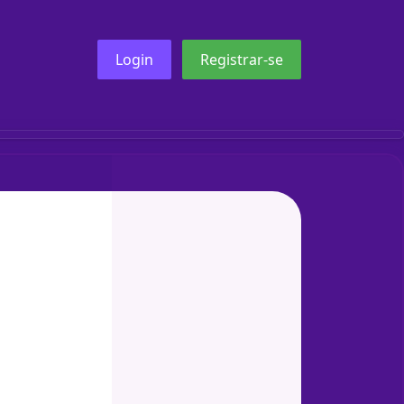
Login
Registrar-se