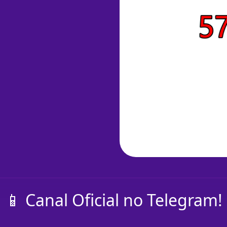
📱 Canal Oficial no Telegram!