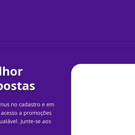
lhor
postas
nus no cadastro e em
 acesso a promoções
ualável. Junte-se aos