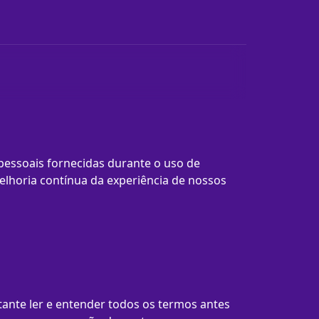
pessoais fornecidas durante o uso de
elhoria contínua da experiência de nossos
ante ler e entender todos os termos antes