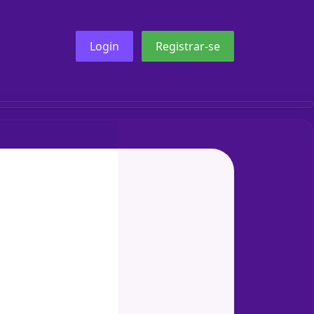
Login
Registrar-se