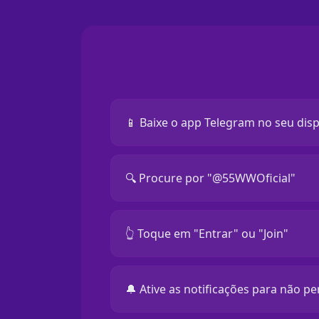
📱 Baixe o app Telegram no seu disp
🔍 Procure por "@55WWOficial"
👆 Toque em "Entrar" ou "Join"
🔔 Ative as notificações para não p