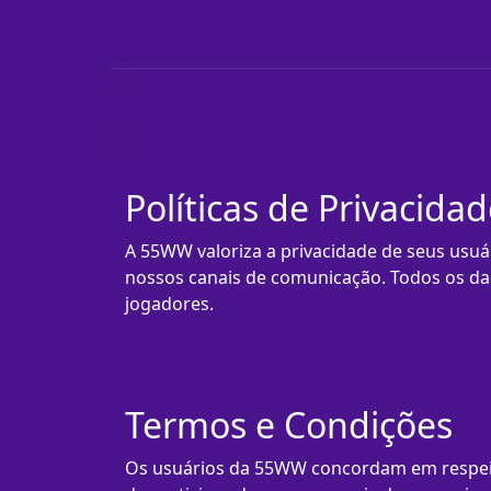
Políticas de Privacida
A 55WW valoriza a privacidade de seus usu
nossos canais de comunicação. Todos os dad
jogadores.
Termos e Condições
Os usuários da 55WW concordam em respeita