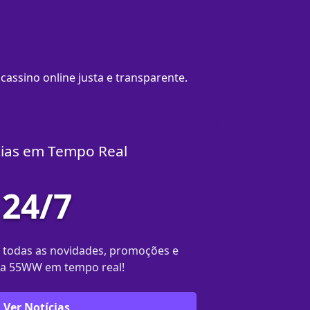
cassino online justa e transparente.
cias em Tempo Real
24/7
e todas as novidades, promoções e
da 55WW em tempo real!
Ver Notícias