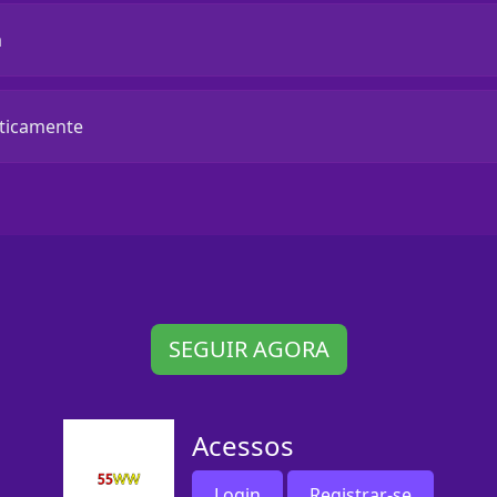
a
aticamente
SEGUIR AGORA
Acessos
Login
Registrar-se