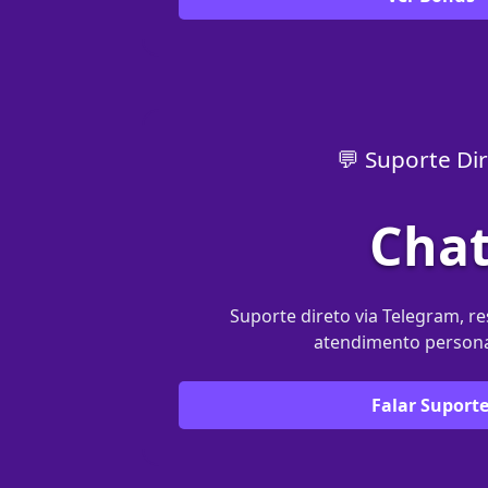
💬 Suporte Di
Cha
Suporte direto via Telegram, r
atendimento persona
Falar Suport