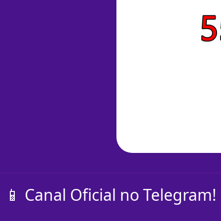
📱 Canal Oficial no Telegram!