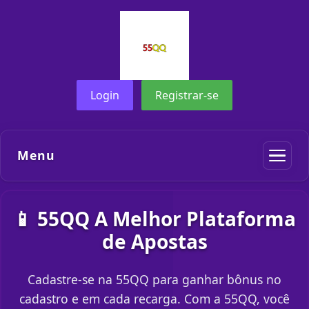
Login
Registrar-se
Menu
📱 55QQ A Melhor Plataforma
de Apostas
Cadastre-se na 55QQ para ganhar bônus no
cadastro e em cada recarga. Com a 55QQ, você