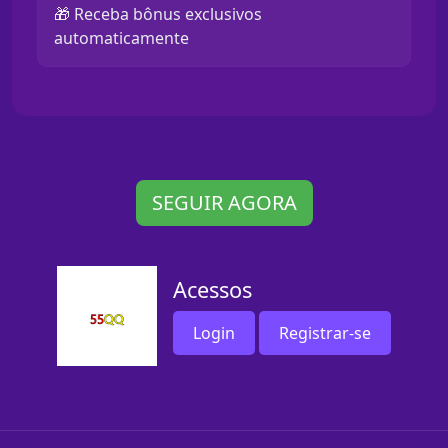
🎁 Receba bônus exclusivos
automaticamente
SEGUIR AGORA
Acessos
Login
Registrar-se