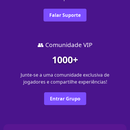
Falar Suporte
👥 Comunidade VIP
1000+
Junte-se a uma comunidade exclusiva de
jogadores e compartilhe experiências!
Entrar Grupo