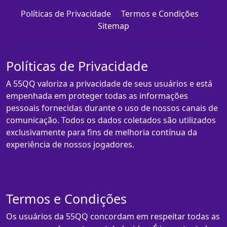
Políticas de Privacidade
Termos e Condições
Sitemap
Políticas de Privacidade
A 55QQ valoriza a privacidade de seus usuários e está
empenhada em proteger todas as informações
pessoais fornecidas durante o uso de nossos canais de
comunicação. Todos os dados coletados são utilizados
exclusivamente para fins de melhoria contínua da
experiência de nossos jogadores.
Termos e Condições
Os usuários da 55QQ concordam em respeitar todas as