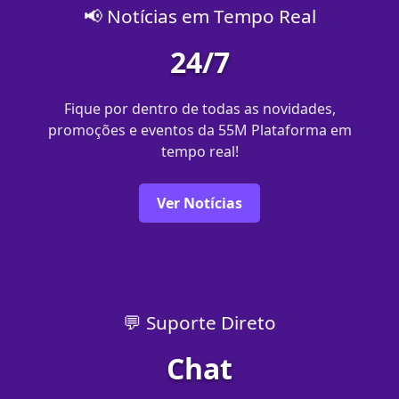
📢 Notícias em Tempo Real
24/7
Fique por dentro de todas as novidades,
promoções e eventos da 55M Plataforma em
tempo real!
Ver Notícias
💬 Suporte Direto
Chat