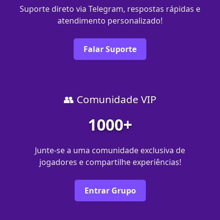
Suporte direto via Telegram, respostas rápidas e
atendimento personalizado!
Falar Suporte
👥 Comunidade VIP
1000+
Junte-se a uma comunidade exclusiva de
jogadores e compartilhe experiências!
Entrar Grupo