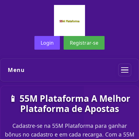
Login
Registrar-se
Menu
📱 55M Plataforma A Melhor
Plataforma de Apostas
Cadastre-se na 55M Plataforma para ganhar
bônus no cadastro e em cada recarga. Com a 55M