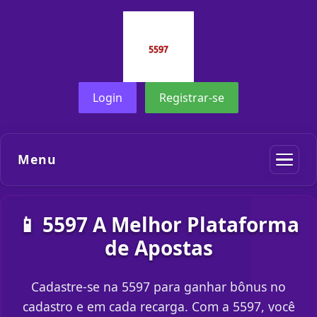
Login
Registrar-se
Menu
📱 5597 A Melhor Plataforma
de Apostas
Cadastre-se na 5597 para ganhar bônus no
cadastro e em cada recarga. Com a 5597, você