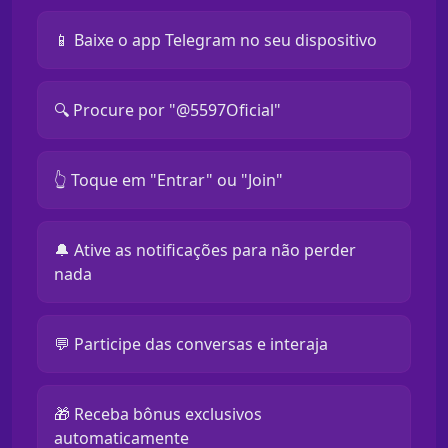
📱 Baixe o app Telegram no seu dispositivo
🔍 Procure por "@5597Oficial"
👆 Toque em "Entrar" ou "Join"
🔔 Ative as notificações para não perder
nada
💬 Participe das conversas e interaja
🎁 Receba bônus exclusivos
automaticamente