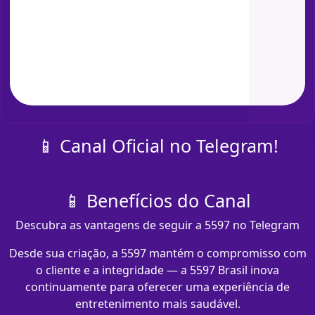
📱 Canal Oficial no Telegram!
📱 Benefícios do Canal
Descubra as vantagens de seguir a 5597 no Telegram
Desde sua criação, a 5597 mantém o compromisso com
o cliente e a integridade — a 5597 Brasil inova
continuamente para oferecer uma experiência de
entretenimento mais saudável.