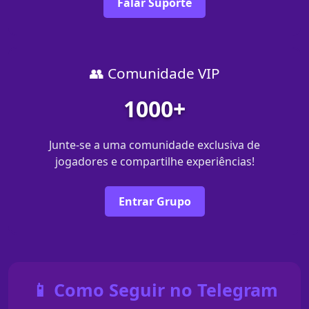
Falar Suporte
👥 Comunidade VIP
1000+
Junte-se a uma comunidade exclusiva de
jogadores e compartilhe experiências!
Entrar Grupo
📱 Como Seguir no Telegram