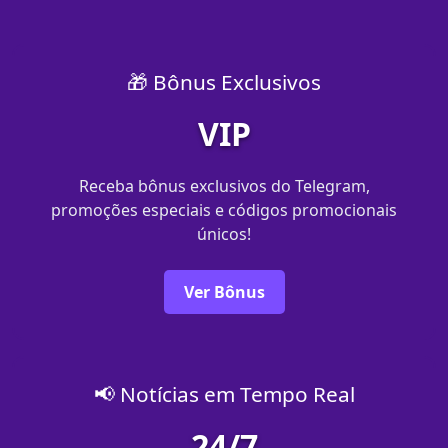
🎁 Bônus Exclusivos
VIP
Receba bônus exclusivos do Telegram,
promoções especiais e códigos promocionais
únicos!
Ver Bônus
📢 Notícias em Tempo Real
24/7