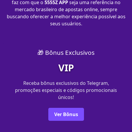
faz com que o
5555Z APP
seja uma referência no
mercado brasileiro de apostas online, sempre
buscando oferecer a melhor experiência possível aos
seus usuários.
🎁 Bônus Exclusivos
VIP
Receba bônus exclusivos do Telegram,
promoções especiais e códigos promocionais
únicos!
Ver Bônus