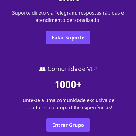
Suporte direto via Telegram, respostas rápidas e
atendimento personalizado!
Falar Suporte
👥 Comunidade VIP
1000+
Junte-se a uma comunidade exclusiva de
jogadores e compartilhe experiências!
Entrar Grupo