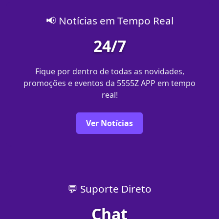
📢 Notícias em Tempo Real
24/7
Fique por dentro de todas as novidades,
promoções e eventos da 5555Z APP em tempo
real!
Ver Notícias
💬 Suporte Direto
Chat