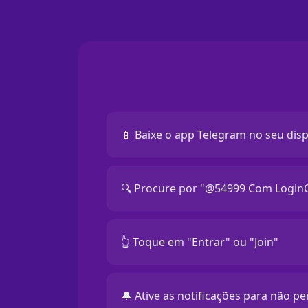
📱 Baixe o app Telegram no seu disp
🔍 Procure por "@54999 Com LoginO
👆 Toque em "Entrar" ou "Join"
🔔 Ative as notificações para não p