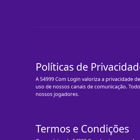
Políticas de Privacida
A 54999 Com Login valoriza a privacidade 
uso de nossos canais de comunicação. Todos
nossos jogadores.
Termos e Condições