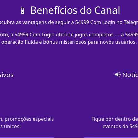
📱 Benefícios do Canal
cubra as vantagens de seguir a 54999 Com Login no Tele
o, a 54999 Com Login oferece jogos completos — a 54999 
operação fluida e bônus misteriosos para novos usuários.
sivos
📢 Notí
m, promoções especiais
Fique por dentro d
s únicos!
eventos da 549