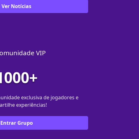
Ver Notícias
Comunidade VIP
1000+
unidade exclusiva de jogadores e
rtilhe experiências!
Entrar Grupo