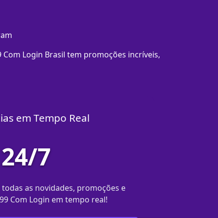
gram
Com Login Brasil tem promoções incríveis,
cias em Tempo Real
24/7
e todas as novidades, promoções e
99 Com Login em tempo real!