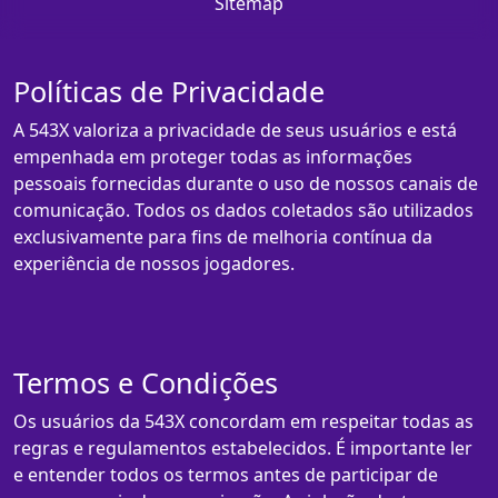
Sitemap
Políticas de Privacidade
A 543X valoriza a privacidade de seus usuários e está
empenhada em proteger todas as informações
pessoais fornecidas durante o uso de nossos canais de
comunicação. Todos os dados coletados são utilizados
exclusivamente para fins de melhoria contínua da
experiência de nossos jogadores.
Termos e Condições
Os usuários da 543X concordam em respeitar todas as
regras e regulamentos estabelecidos. É importante ler
e entender todos os termos antes de participar de