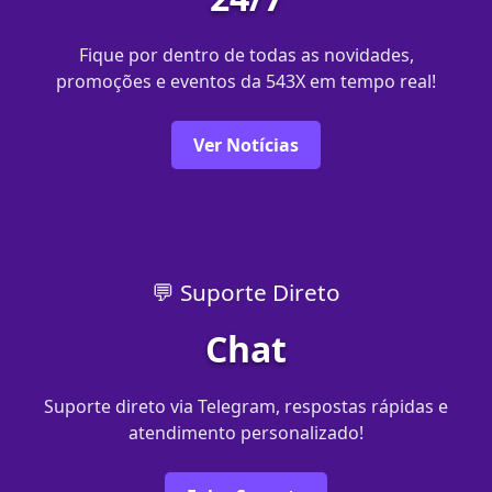
Fique por dentro de todas as novidades,
promoções e eventos da 543X em tempo real!
Ver Notícias
💬 Suporte Direto
Chat
Suporte direto via Telegram, respostas rápidas e
atendimento personalizado!