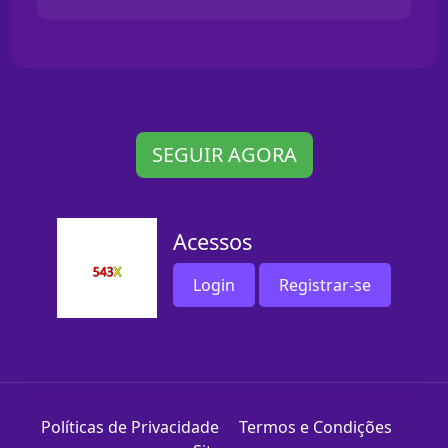
SEGUIR AGORA
Acessos
Login
Registrar-se
Políticas de Privacidade
Termos e Condições