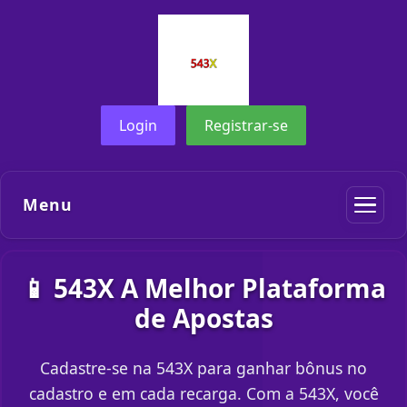
Login
Registrar-se
Menu
📱 543X A Melhor Plataforma
de Apostas
Cadastre-se na 543X para ganhar bônus no
cadastro e em cada recarga. Com a 543X, você