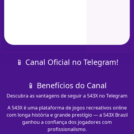
📱 Canal Oficial no Telegram!
📱 Benefícios do Canal
Descubra as vantagens de seguir a 543X no Telegram
A 543X é uma plataforma de jogos recreativos online
com longa história e grande prestígio — a 543X Brasil
ganhou a confiança dos jogadores com
profissionalismo.