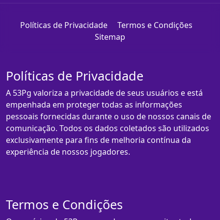
Políticas de Privacidade
Termos e Condições
Sitemap
Políticas de Privacidade
A 53Pg valoriza a privacidade de seus usuários e está
empenhada em proteger todas as informações
pessoais fornecidas durante o uso de nossos canais de
comunicação. Todos os dados coletados são utilizados
exclusivamente para fins de melhoria contínua da
experiência de nossos jogadores.
Termos e Condições