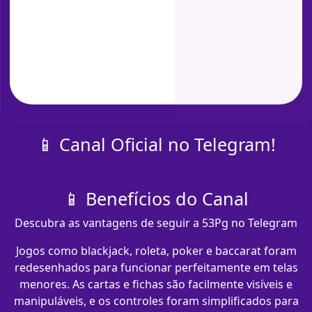
📱 Canal Oficial no Telegram!
📱 Benefícios do Canal
Descubra as vantagens de seguir a 53Pg no Telegram
Jogos como blackjack, roleta, poker e baccarat foram
redesenhados para funcionar perfeitamente em telas
menores. As cartas e fichas são facilmente visíveis e
manipuláveis, e os controles foram simplificados para