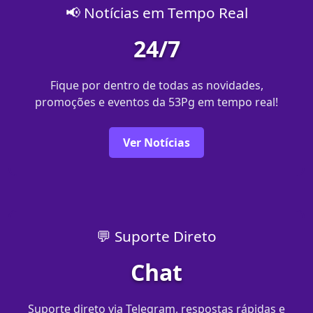
📢 Notícias em Tempo Real
24/7
Fique por dentro de todas as novidades,
promoções e eventos da 53Pg em tempo real!
Ver Notícias
💬 Suporte Direto
Chat
Suporte direto via Telegram, respostas rápidas e