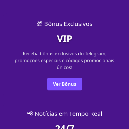
🎁 Bônus Exclusivos
VIP
Receba bônus exclusivos do Telegram,
promoções especiais e códigos promocionais
únicos!
Ver Bônus
📢 Notícias em Tempo Real
24/7