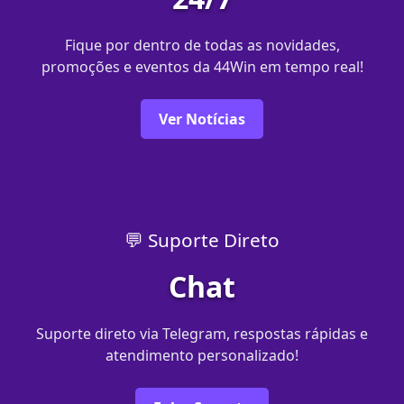
Fique por dentro de todas as novidades,
promoções e eventos da 44Win em tempo real!
Ver Notícias
💬 Suporte Direto
Chat
Suporte direto via Telegram, respostas rápidas e
atendimento personalizado!