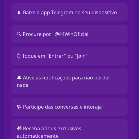
📱 Baixe o app Telegram no seu dispositivo
🔍 Procure por "@44WinOficial"
👆 Toque em "Entrar" ou "Join"
🔔 Ative as notificações para não perder
nada
💬 Participe das conversas e interaja
🎁 Receba bônus exclusivos
automaticamente