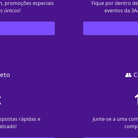
m, promoções especiais
Fique por dentro d
s únicos!
eventos da 3A
reto
👥 
t
espostas rápidas e
Junte-se a uma com
lizado!
compa