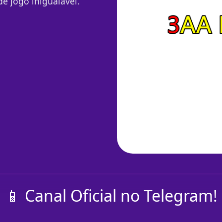
e jogo inigualável.
📱 Canal Oficial no Telegram!