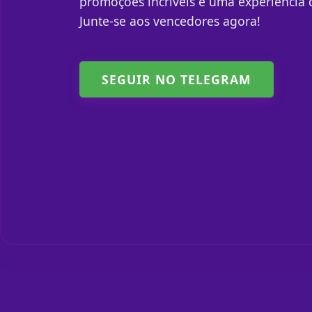
promoções incríveis e uma experiência d
Junte-se aos vencedores agora!
SEGUIR NO TELEGRAM