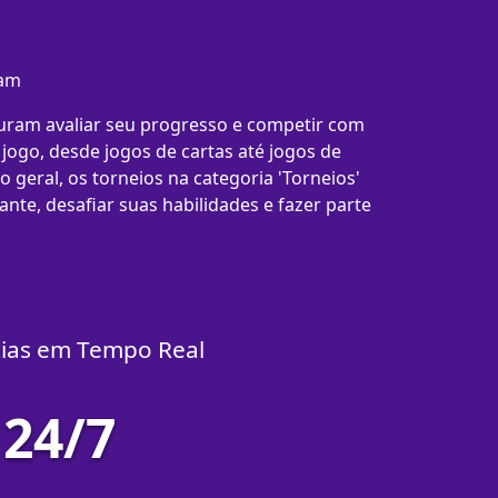
ram
uram avaliar seu progresso e competir com
ogo, desde jogos de cartas até jogos de
geral, os torneios na categoria 'Torneios'
te, desafiar suas habilidades e fazer parte
cias em Tempo Real
24/7