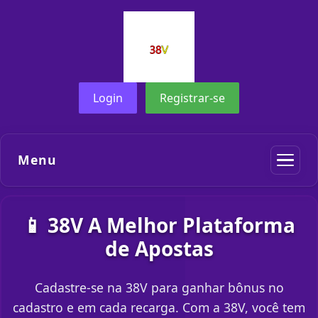
Login
Registrar-se
Menu
📱 38V A Melhor Plataforma
de Apostas
Cadastre-se na 38V para ganhar bônus no
cadastro e em cada recarga. Com a 38V, você tem