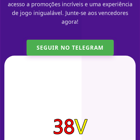
acesso a promoções incríveis e uma experiência
de jogo inigualável. Junte-se aos vencedores
agora!
SEGUIR NO TELEGRAM