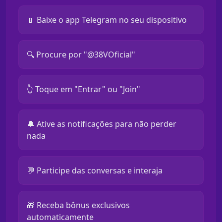
📱 Baixe o app Telegram no seu dispositivo
🔍 Procure por "@38VOficial"
👆 Toque em "Entrar" ou "Join"
🔔 Ative as notificações para não perder
nada
💬 Participe das conversas e interaja
🎁 Receba bônus exclusivos
automaticamente