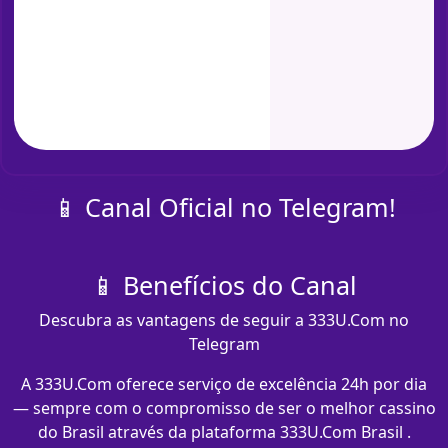
📱 Canal Oficial no Telegram!
📱 Benefícios do Canal
Descubra as vantagens de seguir a 333U.Com no
Telegram
A 333U.Com oferece serviço de excelência 24h por dia
— sempre com o compromisso de ser o melhor cassino
do Brasil através da plataforma 333U.Com Brasil .