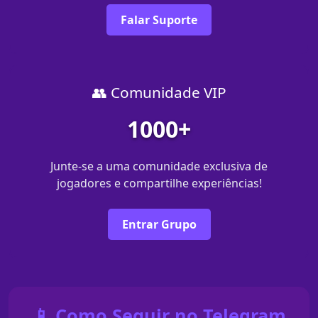
Falar Suporte
👥 Comunidade VIP
1000+
Junte-se a uma comunidade exclusiva de
jogadores e compartilhe experiências!
Entrar Grupo
📱 Como Seguir no Telegram