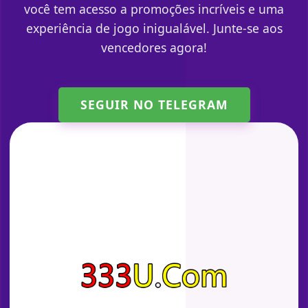
você tem acesso a promoções incríveis e uma
experiência de jogo inigualável. Junte-se aos
vencedores agora!
SEGUIR NO TELEGRAM