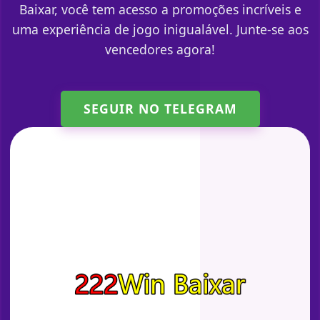
Baixar, você tem acesso a promoções incríveis e
uma experiência de jogo inigualável. Junte-se aos
vencedores agora!
SEGUIR NO TELEGRAM