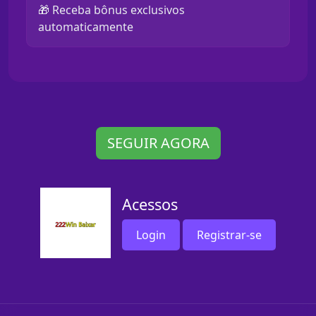
🎁 Receba bônus exclusivos
automaticamente
SEGUIR AGORA
Acessos
Login
Registrar-se