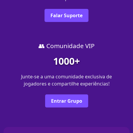
Falar Suporte
👥 Comunidade VIP
1000+
Junte-se a uma comunidade exclusiva de
jogadores e compartilhe experiências!
Entrar Grupo