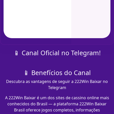
📱 Canal Oficial no Telegram!
📱 Benefícios do Canal
Descubra as vantagens de seguir a 222Win Baixar no
Telegram
A 222Win Baixar é um dos sites de cassino online mais
conhecidos do Brasil — a plataforma 222Win Baixar
Brasil oferece jogos completos, informações