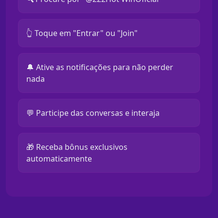
👆 Toque em "Entrar" ou "Join"
🔔 Ative as notificações para não perder
nada
💬 Participe das conversas e interaja
🎁 Receba bônus exclusivos
automaticamente