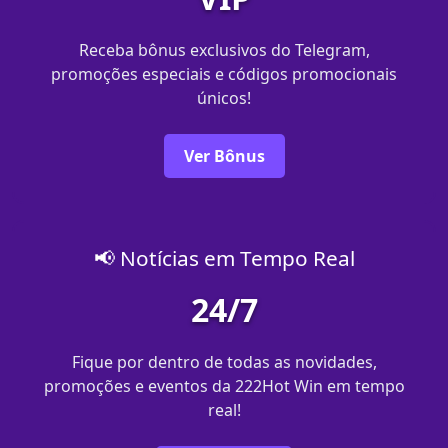
Receba bônus exclusivos do Telegram,
promoções especiais e códigos promocionais
únicos!
Ver Bônus
📢 Notícias em Tempo Real
24/7
Fique por dentro de todas as novidades,
promoções e eventos da 222Hot Win em tempo
real!