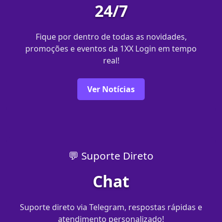
24/7
Fique por dentro de todas as novidades,
promoções e eventos da 1XX Login em tempo
real!
Ver Notícias
💬 Suporte Direto
Chat
Suporte direto via Telegram, respostas rápidas e
atendimento personalizado!