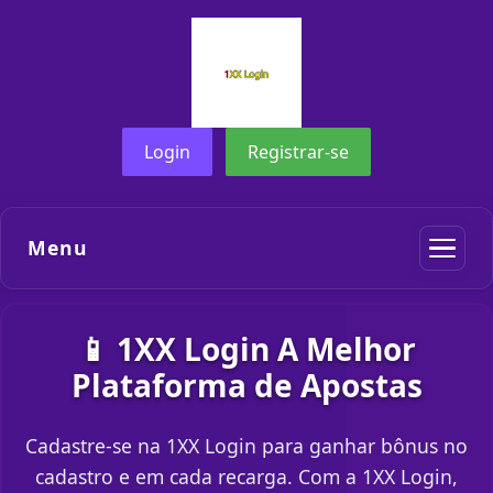
Login
Registrar-se
Menu
📱 1XX Login A Melhor
Plataforma de Apostas
Cadastre-se na 1XX Login para ganhar bônus no
cadastro e em cada recarga. Com a 1XX Login,