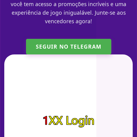
você tem acesso a promoções incríveis e uma
experiência de jogo inigualável. Junte-se aos
vencedores agora!
SEGUIR NO TELEGRAM