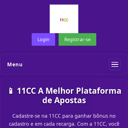
Login
Registrar-se
Menu
📱 11CC A Melhor Plataforma
de Apostas
Cadastre-se na 11CC para ganhar bônus no
cadastro e em cada recarga. Com a 11CC, você