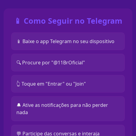
📱 Como Seguir no Telegram
📱 Baixe o app Telegram no seu dispositivo
🔍 Procure por "@11BrOficial"
👆 Toque em "Entrar" ou "Join"
🔔 Ative as notificações para não perder
nada
💬 Participe das conversas e interaja