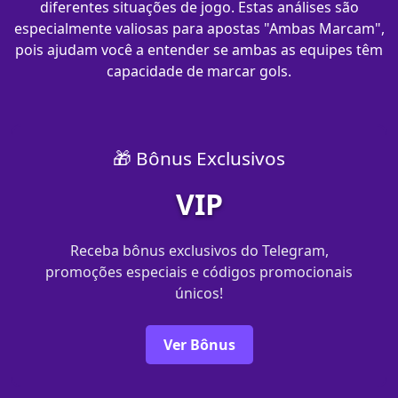
diferentes situações de jogo. Estas análises são
especialmente valiosas para apostas "Ambas Marcam",
pois ajudam você a entender se ambas as equipes têm
capacidade de marcar gols.
🎁 Bônus Exclusivos
VIP
Receba bônus exclusivos do Telegram,
promoções especiais e códigos promocionais
únicos!
Ver Bônus