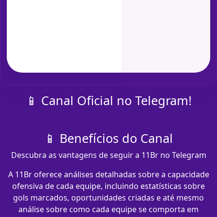
📱 Canal Oficial no Telegram!
📱 Benefícios do Canal
Descubra as vantagens de seguir a 11Br no Telegram
A 11Br oferece análises detalhadas sobre a capacidade
ofensiva de cada equipe, incluindo estatísticas sobre
gols marcados, oportunidades criadas e até mesmo
análise sobre como cada equipe se comporta em