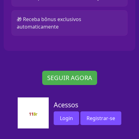
🎁 Receba bônus exclusivos
automaticamente
SEGUIR AGORA
Acessos
Login
Registrar-se