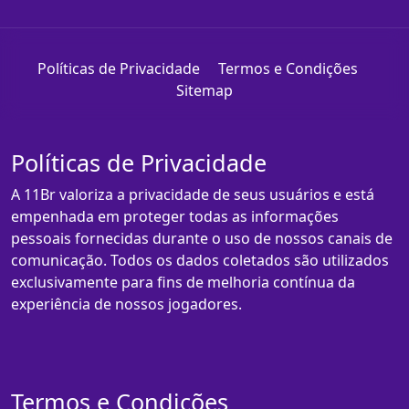
Políticas de Privacidade
Termos e Condições
Sitemap
Políticas de Privacidade
A 11Br valoriza a privacidade de seus usuários e está
empenhada em proteger todas as informações
pessoais fornecidas durante o uso de nossos canais de
comunicação. Todos os dados coletados são utilizados
exclusivamente para fins de melhoria contínua da
experiência de nossos jogadores.
Termos e Condições