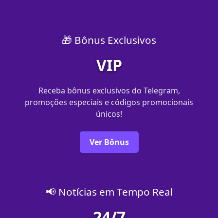
🎁 Bônus Exclusivos
VIP
Receba bônus exclusivos do Telegram,
promoções especiais e códigos promocionais
únicos!
Ver Bônus
📢 Notícias em Tempo Real
24/7