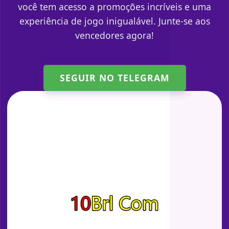
você tem acesso a promoções incríveis e uma
experiência de jogo inigualável. Junte-se aos
vencedores agora!
SEGUIR NO TELEGRAM