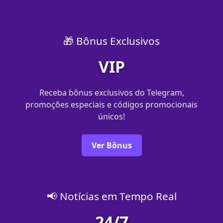
🎁 Bônus Exclusivos
VIP
Receba bônus exclusivos do Telegram,
promoções especiais e códigos promocionais
únicos!
Ver Bônus
📢 Notícias em Tempo Real
24/7