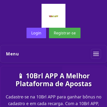
Login
Registrar-se
Menu
📱 10Brl APP A Melhor
Plataforma de Apostas
Cadastre-se na 10Brl APP para ganhar bônus no
cadastro e em cada recarga. Com a 10Brl APP,