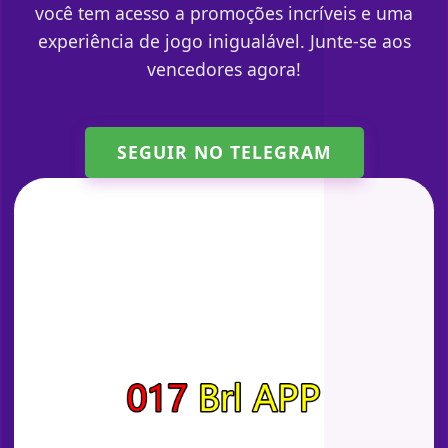
você tem acesso a promoções incríveis e uma
experiência de jogo inigualável. Junte-se aos
vencedores agora!
SEGUIR NO TELEGRAM