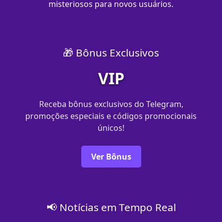
misteriosos para novos usuários.
🎁 Bônus Exclusivos
VIP
Receba bônus exclusivos do Telegram,
promoções especiais e códigos promocionais
únicos!
Ver Bônus
📢 Notícias em Tempo Real